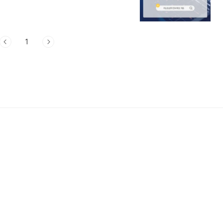
버리게 됩니다.하지만 걱정하지 마세요.반
만 익혀도 실전까지 충분히 가능합니다.지
형’이어야 할까요?요즘 사람들은 모바일로
이상이 모바일 기기예요.반응형 웹이 적용
1
미지가 눌려 보이거나 잘린다버튼 클릭이