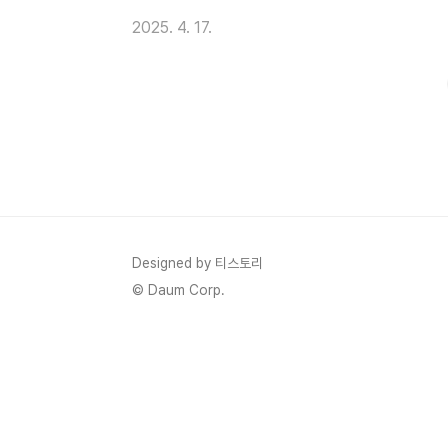
하고,그 불편함이 쌓이면 금방 다른 페이지로 떠나
응형 웹사이트 만들기는 생각보다 훨씬 쉽고,기초
2025. 4. 17.
금부터 그 입문 가이드를 함께 알아보죠! 왜 ‘반응
웹을 봅니다.정확히 말하면, 전체 방문자의 70% 
되지 않으면 어떻게 될까요?글이 화면을 넘친다이
어렵..
Designed by 티스토리
© Daum Corp.