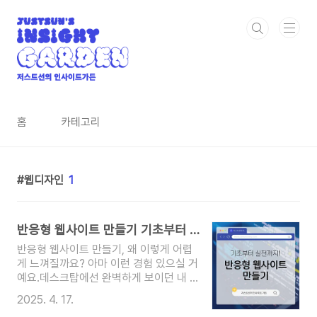
본문 바로가기
홈
카테고리
웹디자인
1
반응형 웹사이트 만들기 기초부터 실전까지! 초보도 가능한 쉬운 방법
반응형 웹사이트 만들기, 왜 이렇게 어렵
게 느껴질까요? 아마 이런 경험 있으실 거
예요.데스크탑에선 완벽하게 보이던 내 블
로그,스마트폰에서 보니까 이미지가 튀어
2025. 4. 17.
나오고 글자가 짤려 있죠. “아니… 왜 이렇